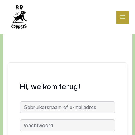
Ga
naar
de
inhoud
Hi, welkom terug!