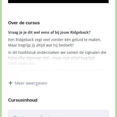
Over de cursus
Vraag je je dit wel eens af bij jouw Ridgeback?
Een Ridgeback zegt veel zonder één geluid te maken.
Maar begrijp jij altijd wat hij bedoelt?
In dit hoofdstuk onderzoeken we samen de signalen die
bijna elke eigenaar ziet… maar niet altijd begrijpt.
Denk maar aan:
Waarom gaapt jouw Ridgeback soms terwijl hij
helemaal niet moe is?
•
Wat betekent het wanneer hij zijn hoofd plots
Meer weergeven
van je wegdraait?
•
Waarom bevriest hij soms volledig en wil hij
geen stap meer zetten?
Cursusinhoud
•
Wat wil jouw hond zeggen wanneer hij een
andere hond “blokkeert”?
•
En hoe kan jij dit gedrag op een rustige manier