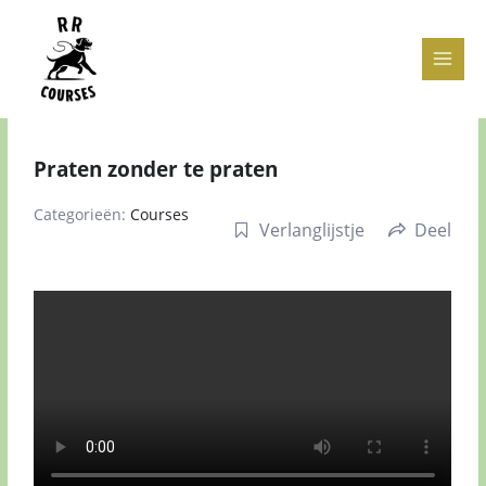
Ga
naar
de
inhoud
Praten zonder te praten
Categorieën:
Courses
Verlanglijstje
Deel