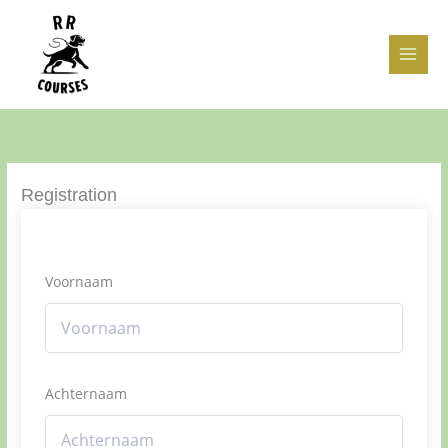
Ga
naar
de
inhoud
Registration
Voornaam
Achternaam